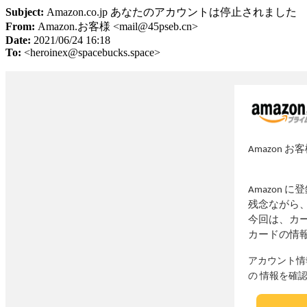
Subject:
Аmazon.co.jp あなたのアカウントは停止されました
From:
Amazon.お客様 <
mail@45pseb.cn
>
Date:
2021/06/24 16:18
To:
<
heroinex@spacebucks.space
>
Аmazon お
Аmazon
残念ながら、
今回は、カ
カードの情
アカウント情
の 情報を確