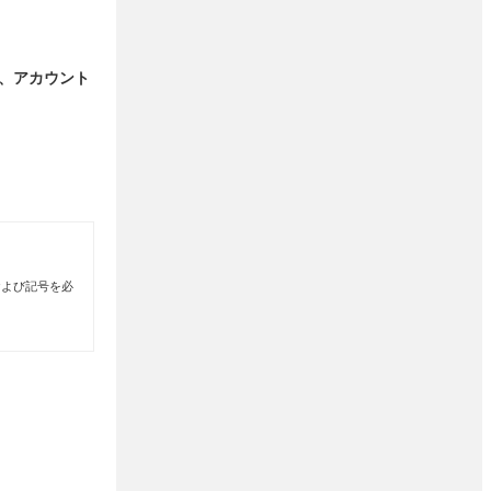
、アカウント
および記号を必
T-LOW_32_32]